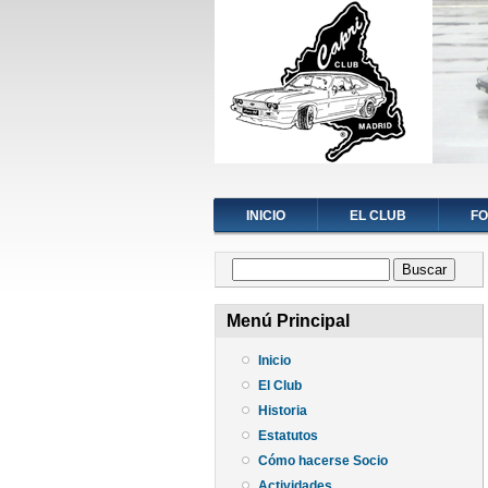
INICIO
EL CLUB
F
Formulario de búsqueda
Buscar
Menú Principal
Inicio
El Club
Historia
Estatutos
Cómo hacerse Socio
Actividades