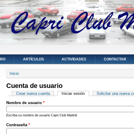
ORO
ARTÍCULOS
ACTIVIDADES
CONTACTAR
Se encuentra usted aquí
Inicio
Cuenta de usuario
Solapas principales
Crear nueva cuenta
Iniciar sesión
(solapa activa)
Solicitar una nueva 
Nombre de usuario
*
Escriba su nombre de usuario Capri Club Madrid.
Contraseña
*