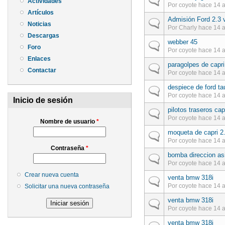
Actividades
Por
coyote
hace 14 
Artículos
Admisión Ford 2.3 
Discusión normal
Noticias
Por
Charly
hace 14 
Descargas
webber 45
Discusión normal
Foro
Por
coyote
hace 14 
Enlaces
paragolpes de capr
Discusión normal
Contactar
Por
coyote
hace 14 
despiece de ford t
Discusión normal
Por
coyote
hace 14 
Inicio de sesión
pilotos traseros ca
Discusión normal
Por
coyote
hace 14 
Nombre de usuario
*
moqueta de capri 2.
Discusión normal
Por
coyote
hace 14 
Contraseña
*
bomba direccion asi
Discusión normal
Por
coyote
hace 14 
Crear nueva cuenta
venta bmw 318i
Discusión normal
Por
coyote
hace 14 
Solicitar una nueva contraseña
venta bmw 318i
Discusión normal
Por
coyote
hace 14 
venta bmw 318i