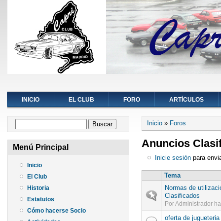
INICIO
EL CLUB
FORO
ARTÍCULOS
Se encuentra ust
Formulario de búsqueda
Inicio
»
Foros
Buscar
Anuncios Clasi
Menú Principal
Inicie sesión
para envia
Inicio
Tema
El Club
Normas de utilizaci
Historia
Discusión fija en cabeza d
Clasificados
Estatutos
Por
Administrador
ha
Cómo hacerse Socio
oferta de jugueteria
Discusión normal