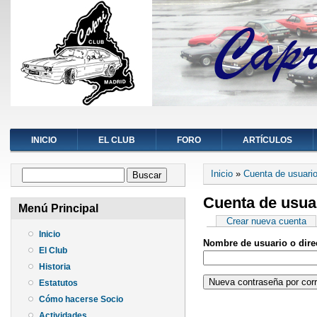
INICIO
EL CLUB
FORO
ARTÍCULOS
Se encuentra ust
Formulario de búsqueda
Inicio
»
Cuenta de usuari
Buscar
Cuenta de usua
Menú Principal
Solapas principa
Crear nueva cuenta
Inicio
Nombre de usuario o dire
El Club
Historia
Estatutos
Cómo hacerse Socio
Actividades