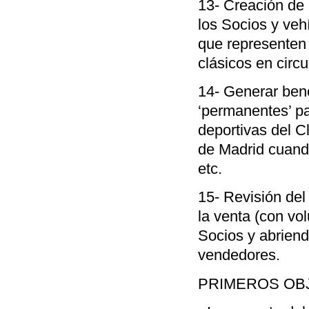
13- Creación de
los Socios y ve
que representen
clásicos en circui
14- Generar bene
‘permanentes’ pa
deportivas del C
de Madrid cuando
etc.
15- Revisión del
la venta (con vo
Socios y abriendo
vendedores.
PRIMEROS OB