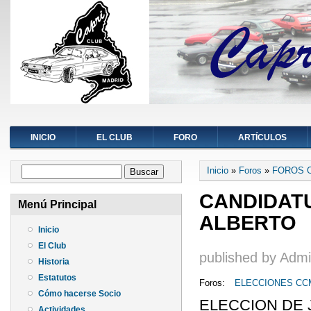
INICIO
EL CLUB
FORO
ARTÍCULOS
Se encuentra ust
Formulario de búsqueda
Inicio
»
Foros
»
FOROS 
Buscar
CANDIDATU
Menú Principal
ALBERTO
Inicio
El Club
published by
Admi
Historia
Estatutos
Foros:
ELECCIONES CCM
Cómo hacerse Socio
ELECCION DE 
Actividades