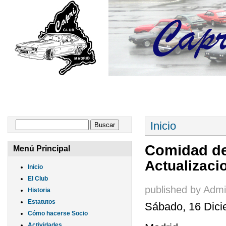
INICIO
EL CLUB
FORO
ARTÍCULOS
Se encuentra ust
Formulario de búsqueda
Inicio
Buscar
Comidad de
Menú Principal
Actualizaci
Inicio
El Club
published by
Admi
Historia
Estatutos
Sábado, 16 Dici
Cómo hacerse Socio
Actividades