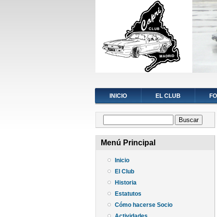
INICIO
EL CLUB
F
Formulario de búsqueda
Buscar
Menú Principal
Inicio
El Club
Historia
Estatutos
Cómo hacerse Socio
Actividades