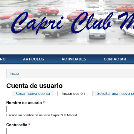
ORO
ARTÍCULOS
ACTIVIDADES
CONTACTAR
Se encuentra usted aquí
Inicio
Cuenta de usuario
Solapas principales
Crear nueva cuenta
Iniciar sesión
(solapa activa)
Solicitar una nueva 
Nombre de usuario
*
Escriba su nombre de usuario Capri Club Madrid.
Contraseña
*