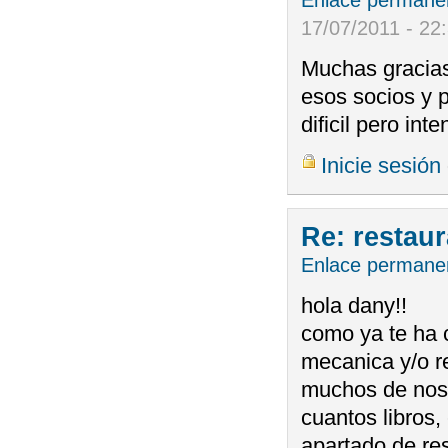
17/07/2011 - 22
Muchas gracias 
esos socios y 
dificil pero in
Inicie sesión
Re: restau
Enlace permane
hola dany!!
como ya te ha 
mecanica y/o r
muchos de noso
cuantos libros, 
apartado de re