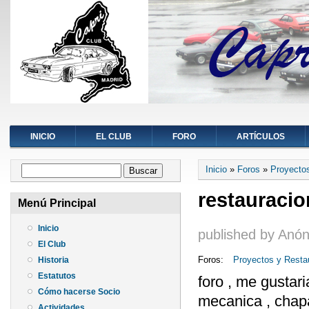
INICIO
EL CLUB
FORO
ARTÍCULOS
Se encuentra ust
Formulario de búsqueda
Inicio
»
Foros
»
Proyecto
Buscar
restauracio
Menú Principal
Inicio
published by
Anón
El Club
Foros:
Proyectos y Resta
Historia
Estatutos
foro , me gustar
Cómo hacerse Socio
mecanica , chapa
Actividades