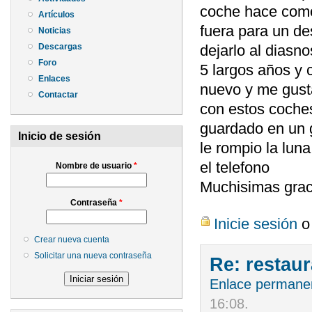
coche hace como 
Artículos
fuera para un de
Noticias
Descargas
dejarlo al diasn
Foro
5 largos años y 
Enlaces
nuevo y me gusta
Contactar
con estos coche
guardado en un g
Inicio de sesión
le rompio la lun
el telefono
Nombre de usuario
*
Muchisimas grac
Contraseña
*
Inicie sesión
Crear nueva cuenta
Solicitar una nueva contraseña
Re: restau
Enlace permane
16:08
.