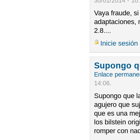
30/01/2014 - 10
Vaya fraude, s
adaptaciones, 
2.8....
Inicie sesión
Supongo qu
Enlace permane
14:06
.
Supongo que la
agujero que su
que es una mej
los bilstein or
romper con na