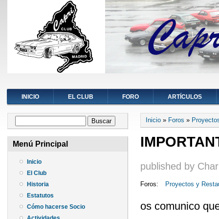
INICIO
EL CLUB
FORO
ARTÍCULOS
Se encuentra ust
Formulario de búsqueda
Inicio
»
Foros
»
Proyecto
Buscar
IMPORTANTE 
Menú Principal
Inicio
published by
Char
El Club
Foros:
Proyectos y Resta
Historia
Estatutos
os comunico que
Cómo hacerse Socio
Actividades