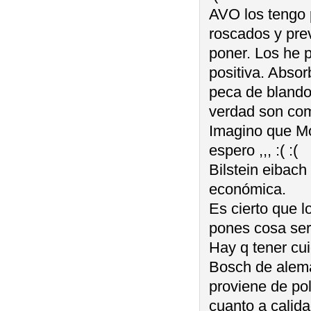
AVO los tengo 
roscados y pre
poner. Los he 
positiva. Abso
peca de blando
verdad son como
Imagino que Mo
espero ,,, :( :(
Bilstein eibach
económica.
Es cierto que l
pones cosa ser
Hay q tener cui
Bosch de alema
proviene de po
cuanto a calid