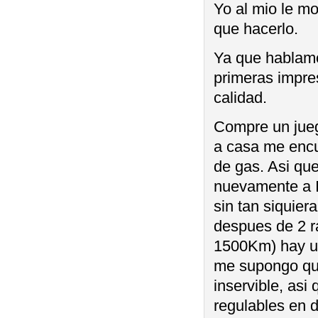
Yo al mio le m
que hacerlo.
Ya que hablamos
primeras impre
calidad.
Compre un jueg
a casa me encu
de gas. Asi que
nuevamente a I
sin tan siquie
despues de 2 r
1500Km) hay un
me supongo que
inservible, as
regulables en 