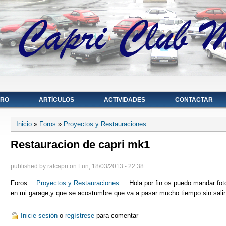
ORO
ARTÍCULOS
ACTIVIDADES
CONTACTAR
Se encuentra usted aquí
Inicio
»
Foros
»
Proyectos y Restauraciones
Restauracion de capri mk1
published by
rafcapri
on
Lun, 18/03/2013 - 22:38
Foros:
Proyectos y Restauraciones
Hola por fin os puedo mandar foto
en mi garage,y que se acostumbre que va a pasar mucho tiempo sin salir
Inicie sesión
o
regístrese
para comentar