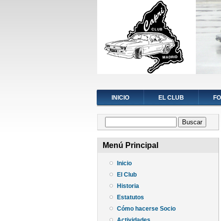
INICIO
EL CLUB
F
Formulario de búsqueda
Buscar
Menú Principal
Inicio
El Club
Historia
Estatutos
Cómo hacerse Socio
Actividades