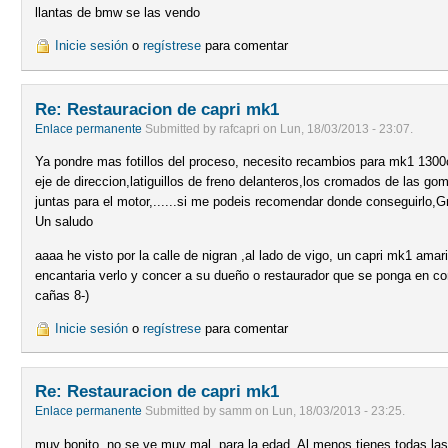
llantas de bmw se las vendo
Inicie sesión
o
regístrese
para comentar
Re: Restauracion de capri mk1
Enlace permanente
Submitted by
rafcapri
on
Lun, 18/03/2013 - 23:07
.
Ya pondre mas fotillos del proceso, necesito recambios para mk1 130
eje de direccion,latiguillos de freno delanteros,los cromados de las go
juntas para el motor,......si me podeis recomendar donde conseguirlo,G
Un saludo
aaaa he visto por la calle de nigran ,al lado de vigo, un capri mk1 ama
encantaria verlo y concer a su dueño o restaurador que se ponga en 
cañas 8-)
Inicie sesión
o
regístrese
para comentar
Re: Restauracion de capri mk1
Enlace permanente
Submitted by
samm
on
Lun, 18/03/2013 - 23:25
.
muy bonito, no se ve muy mal, para la edad. Al menos tienes todas las