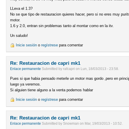
LLeva el 1.3?
No se que tipo de restauracion quieres hacer, pero si no eres muy purit
motor.
1.6 y 2.0, entran sin problemas tanto al montar como en la itv.
Un saludo!
Inicie sesión
o
regístrese
para comentar
Re: Restauracion de capri mk1
Enlace permanente
Submitted by
rafcapri
on
Lun, 18/03/2013 - 23:58
.
Pues si que habia pensado meterle un motor mas gordo ,pero en principi
luego ya veremos.
Si alguien tiene alguno a la venta podemos hablar
Inicie sesión
o
regístrese
para comentar
Re: Restauracion de capri mk1
Enlace permanente
Submitted by
Snowman
on
Mar, 19/03/2013 - 10:52
.