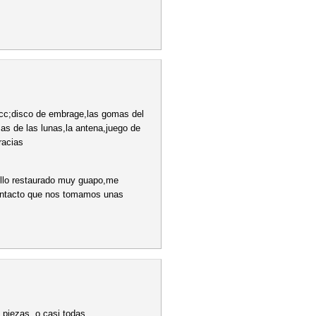
0cc;disco de embrage,las gomas del
mas de las lunas,la antena,juego de
racias
rillo restaurado muy guapo,me
contacto que nos tomamos unas
 piezas, o casi todas.