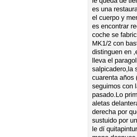
le queda de ti
es una restaura
el cuerpo y me
es encontrar r
coche se fabri
MK1/2 con basta
distinguen en ,
lleva el parago
salpicadero,la
cuarenta años 
seguimos con l
pasado.Lo prim
aletas delanter
derecha por que
sustuido por u
le dí quitapint