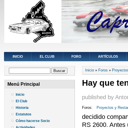
INICIO
EL CLUB
FORO
ARTÍCULOS
Se encuentra ust
Formulario de búsqueda
Inicio
»
Foros
»
Proyecto
Buscar
Hay que ten
Menú Principal
Inicio
published by
Anto
El Club
Foros:
Proyectos y Resta
Historia
Estatutos
decidido compart
Cómo hacerse Socio
RS 2600. Antes u
Actividades