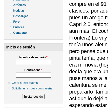
compré en el 91 
Artículos
clásicos, por aq
Noticias
Descargas
pues un amigo m
Foro
Capri 2.0, enton
Enlaces
aun más. El coch
Contactar
Frontera) Lo vi 
tenía unos aleti
Inicio de sesión
pero pensé que e
pinta tenía, que
Nombre de usuario
*
era mi novia (ho
decía que era un
Contraseña
*
puse manos a la
Crear nueva cuenta
calentura se me p
Solicitar una nueva contraseña
prepararlo ,tambi
así que lo dejé a
esperando estar 